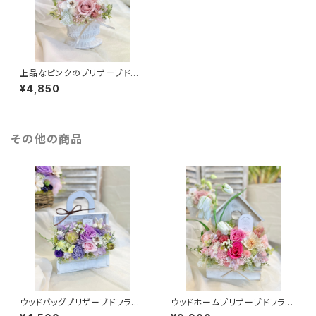
上品なピンクのプリザーブドフ
ラワー
¥4,850
その他の商品
ウッドバッグプリザーブドフラワ
ウッドホームプリザーブドフラワ
ー 【パープル】
ー 【ピンク】